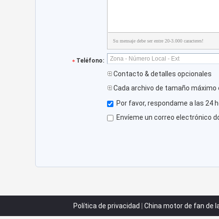
Su mensaje debe ser entre 20-3.000 caracteres!
Teléfono:
Contacto & detalles opcionales
Cada archivo de tamaño máximo 
Por favor, respondame a las 24 h
Envíeme un correo electrónico d
Política de privacidad
|
China motor de fan de 